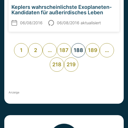
Keplers wahrscheinlichste Exoplaneten-
Kandidaten für außerirdisches Leben
06/08/2016
06/08/2016 aktualisiert
1
2
…
187
188
189
…
218
219
Anzeige