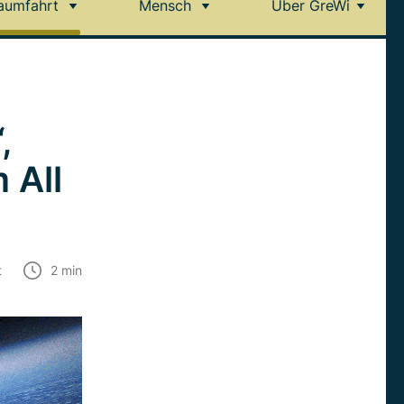
aumfahrt
Mensch
Über GreWi
,
 All
t
2
min