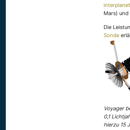
interplane
Mars) und 
Die Leistu
Sonde
erlä
Voyager be
0,1 Lichtj
hierzu 15 