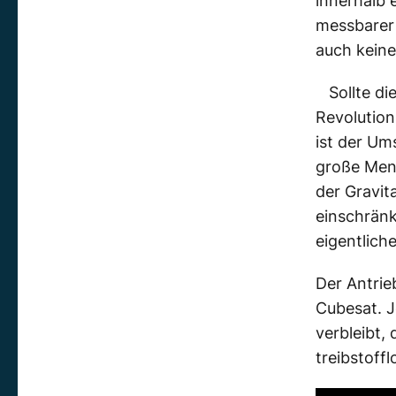
innerhalb 
messbarer 
auch keine
Sollte di
Revolution
ist der Um
große Men
der Gravit
einschränk
eigentlich
Der Antrie
Cubesat. J
verbleibt,
treibstoff