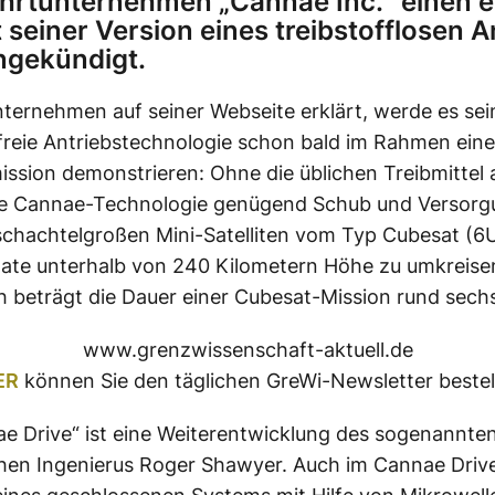
rtunternehmen „Cannae Inc.“ einen e
t seiner Version eines treibstofflosen A
angekündigt.
ternehmen auf seiner Webseite erklärt, werde es sei
lfreie Antriebstechnologie schon bald im Rahmen eine
mission demonstrieren: Ohne die üblichen Treibmittel
ie Cannae-Technologie genügend Schub und Versorg
chachtelgroßen Mini-Satelliten vom Typ Cubesat (6U
ate unterhalb von 240 Kilometern Höhe zu umkreisen
 beträgt die Dauer einer Cubesat-Mission rund sec
www.grenzwissenschaft-aktuell.de
ER
können Sie den täglichen GreWi-Newsletter bestel
e Drive“ ist eine Weiterentwicklung des sogenannte
chen Ingenierus Roger Shawyer. Auch im Cannae Driv