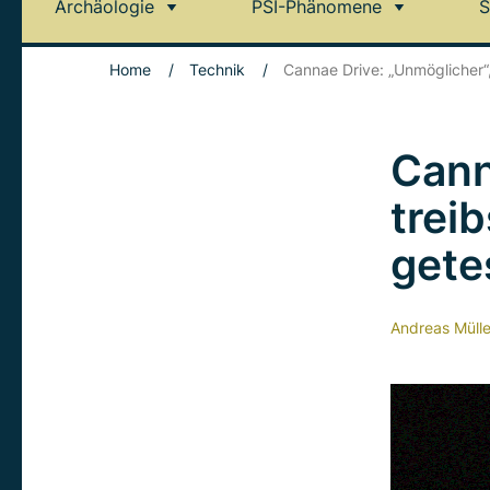
Archäologie
PSI-Phänomene
S
Home
/
Technik
/
Cannae Drive: „Unmöglicher“, 
Cann
treib
gete
Andreas Mülle