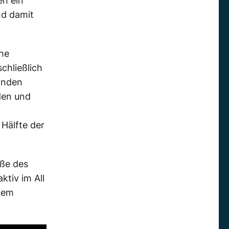
en ein
nd damit
ine
chließlich
Sonden
den und
 Hälfte der
öße des
ktiv im All
stem