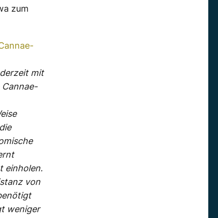
wa zum
n Cannae-
derzeit mit
e Cannae-
Weise
die
nomische
ernt
t einholen.
istanz von
benötigt
gt weniger