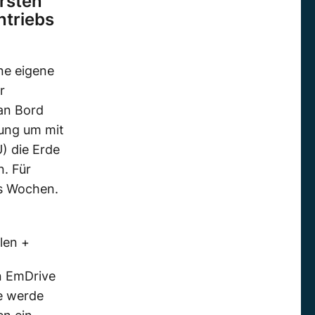
rsten
ntriebs
ne eigene
r
 an Bord
ung um mit
) die Erde
. Für
hs Wochen.
len +
n EmDrive
e werde