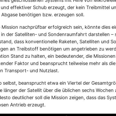
eines geschlossenen Systems mit Hilfe von Mikrowell
und effektiver Schub erzeugt, der kein Treibmittel u
 Abgase benötigen bzw. erzeugen soll.
e Mission nachprüfbar erfolgreich sein, könnte dies e
 in der Satelliten- und Sondenraumfahrt darstellen – s
stand, dass konventionelle Raketen, Satelliten und 
gen an Treibstoff benötigen um angetrieben zu wer
ation Stand zu halten, ein bedeutender, die Missionen
ender Faktor und beansprucht teilweise mehr als die
en Transport- und Nutzlast.
b selbst, beansprucht etwa ein Viertel der Gesamtgr
e länger der Satellit über die üblichen sechs Wochen a
 desto deutlicher soll die Mission zeigen, dass das Sy
losen Antrieb erzeugt.