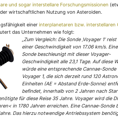
tare und sogar interstellare Forschungsmissionen
(et
der wirtschaftlichen Nutzung von Asteroiden.
ngsfähigkeit einer
interplanetaren bzw. interstellare
utert das Unternehmen wie folgt:
„Zum Vergleich: Die Sonde ‚Voyager 1‘ reist 
einer Geschwindigkeit von 17.06 km/s. Ein
Sonde beschleunigt mit dieser Voyager-
Geschwindigkeit alle 23,1 Tage. Auf diese 
würde eine entsprechende Cannae-Sonde 
Voyager 1, die sich derzeit rund 120 Astro
Einheiten (AE = Abstand Erde-Sonne) entf
befindet, innerhalb von 2 Jahren nach Star
nötigte für diese Reise 35 Jahre. Voyager wird die D
ahren< in 1780 Jahren erreichen. Eine Cannae-Sonde 
Jahre. Das hierzu notwendige Antriebssystem benöti