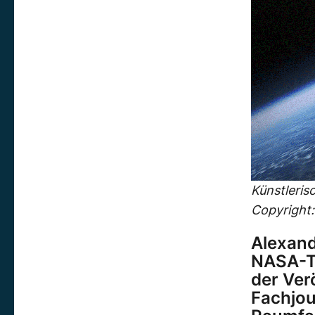
Künstleris
Copyright
Alexand
NASA-Te
der Ver
Fachjou