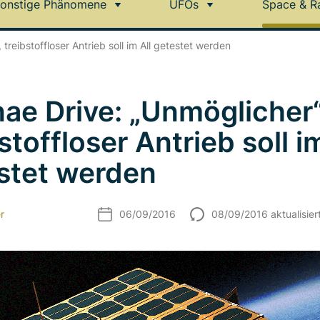
onstige Phänomene
UFOs
Space & R
treibstoffloser Antrieb soll im All getestet werden
ae Drive: „Unmöglicher“
stoffloser Antrieb soll im
stet werden
r
06/09/2016
08/09/2016 aktualisier