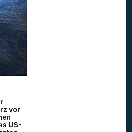
r
rz vor
chen
das US-