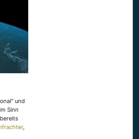
ional“ und
im Sinn
bereits
frachter
,