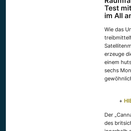
Raumfah
Test mi
im All 
Wie das Un
treibmitte
Satelliten
erzeuge d
einem huts
sechs Mon
gewöhnlich
+
HI
Der „Canna
des britsi