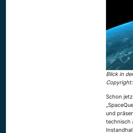
Blick in de
Copyright
Schon jetz
„SpaceQues
und präsen
technisch
Instandhal