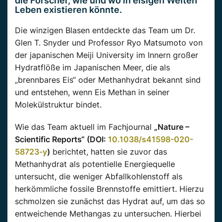
die Forscher, wie und wo in eisigen Welten
Leben existieren könnte.
Die winzigen Blasen entdeckte das Team um Dr.
Glen T. Snyder und Professor Ryo Matsumoto von
der japanischen Meiji University im Innern großer
Hydratflöße im Japanischen Meer, die als
„brennbares Eis“ oder Methanhydrat bekannt sind
und entstehen, wenn Eis Methan in seiner
Molekülstruktur bindet.
Wie das Team aktuell im Fachjournal
„Nature –
Scientific Reports“ (DOI:
10.1038/s41598-020-
58723-y
)
berichtet, hatten sie zuvor das
Methanhydrat als potentielle Energiequelle
untersucht, die weniger Abfallkohlenstoff als
herkömmliche fossile Brennstoffe emittiert. Hierzu
schmolzen sie zunächst das Hydrat auf, um das so
entweichende Methangas zu untersuchen. Hierbei