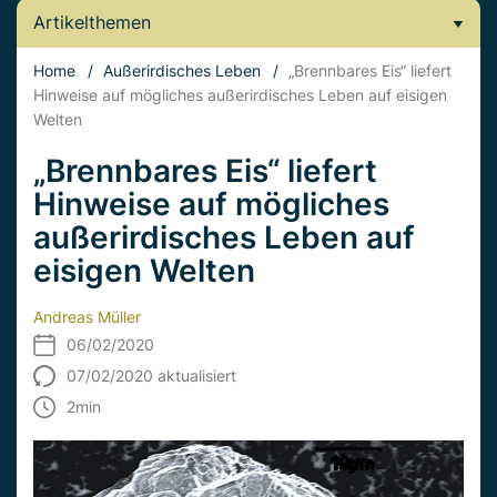
Artikelthemen
Home
/
Außerirdisches Leben
/
„Brennbares Eis“ liefert
Hinweise auf mögliches außerirdisches Leben auf eisigen
Welten
„Brennbares Eis“ liefert
Hinweise auf mögliches
außerirdisches Leben auf
eisigen Welten
Andreas Müller
06/02/2020
07/02/2020 aktualisiert
2
min