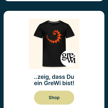
..zeig, dass Du
ein GreWi bist!
Shop