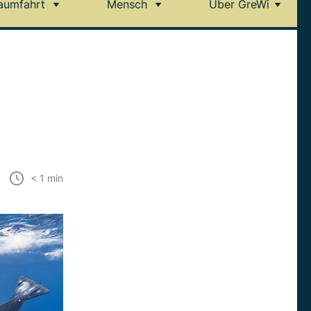
aumfahrt
Mensch
Über GreWi
< 1
min