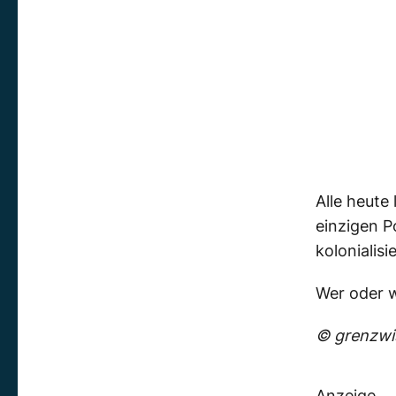
Alle heute
einzigen P
kolonialisi
Wer oder wa
© grenzwis
Anzeige