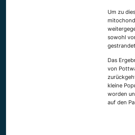
Um zu dies
mitochondr
weitergege
sowohl von
gestrande
Das Ergebn
von Pottwa
zurückgeht
kleine Pop
worden und
auf den Pa