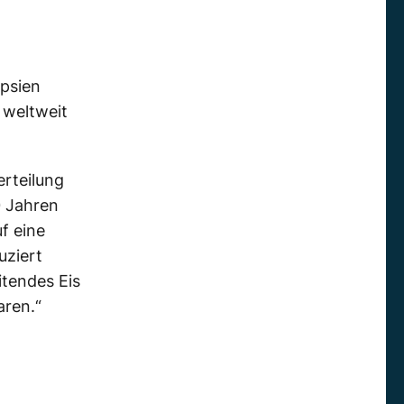
opsien
 weltweit
erteilung
0 Jahren
f eine
uziert
itendes Eis
aren.“