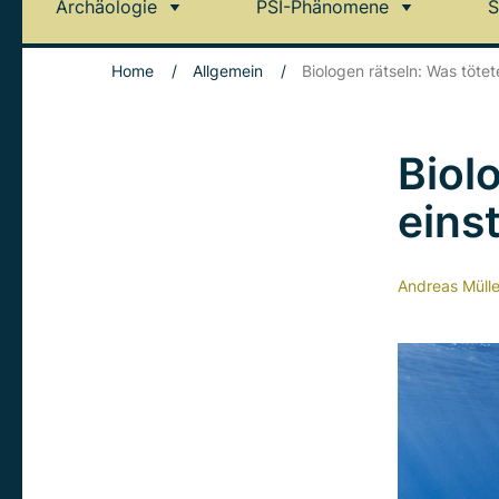
Archäologie
PSI-Phänomene
S
Home
/
Allgemein
/
Biologen rätseln: Was tötet
Biol
eins
Andreas Mülle