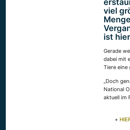
erstau
viel g
Menge 
Vergan
ist hi
Gerade wei
dabei mit 
Tiere eine
„Doch gena
National O
aktuell im
+
HIE