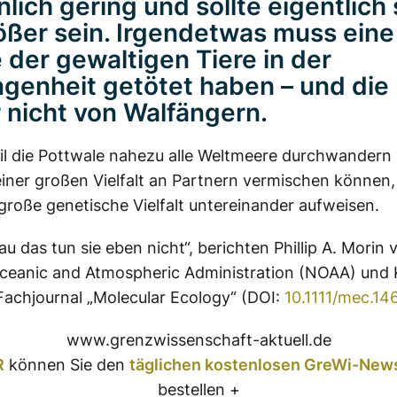
nlich gering und sollte eigentlich
rößer sein. Irgendetwas muss ein
der gewaltigen Tiere in der
genheit getötet haben – und die
er nicht von Walfängern.
l die Pottwale nahezu alle Weltmeere durchwandern 
einer großen Vielfalt an Partnern vermischen können, 
 große genetische Vielfalt untereinander aufweisen.
u das tun sie eben nicht“, berichten Phillip A. Morin 
ceanic and Atmospheric Administration (NOAA) und 
 Fachjournal „Molecular Ecology“ (DOI:
10.1111/mec.14
www.grenzwissenschaft-aktuell.de
R
können Sie den
täglichen kostenlosen GreWi-News
bestellen +