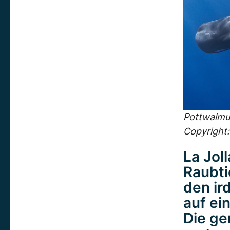
Pottwalmut
Copyright:
La Jol
Raubti
den ir
auf ei
Die ge