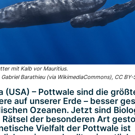
ter mit Kalb vor Mauritius.
 Gabriel Barathieu (via WikimediaCommons), CC BY-
la (USA) – Pottwale sind die größ
ere auf unserer Erde – besser ges
dischen Ozeanen. Jetzt sind Biol
n Rätsel der besonderen Art gest
netische Vielfalt der Pottwale ist