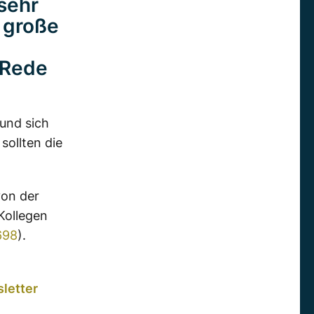
 sehr
e große
 Rede
und sich
sollten die
von der
Kollegen
698
).
letter