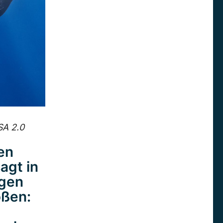
SA 2.0
ten
agt in
ogen
oßen: