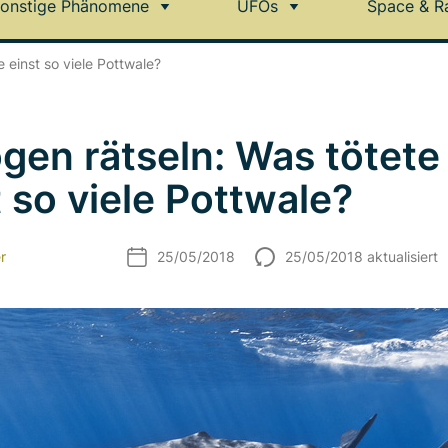
onstige Phänomene
UFOs
Space & R
e einst so viele Pottwale?
ogen rätseln: Was tötete
t so viele Pottwale?
r
25/05/2018
25/05/2018 aktualisiert