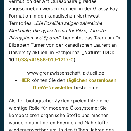
vermutlich der Art Ourasphaira giraldae
zugeschrieben werden können, in der Grassy Bay
Formation in den kanadischen Northwest
Territories.
„Die Fossilien zeigen zahlreiche
Merkmale, die typisch sind für Pilze, darunter
Pilzhyphen und Sporen
“, berichtet das Team um Dr.
Elizabeth Turner von der kanadischen Laurentian
University aktuell im Fachjournal
„Nature“ (DOI:
10.
1038/s41586-019-1217-0
)
.
www.grenzwissenschaft-aktuell.de
+
HIER
können Sie den
täglichen kostenlosen
GreWi-Newsletter
bestellen +
Als Teil biologischer Zyklen spielen Pilze eine
wichtige Rolle für moderne Ökosysteme: Sie
kompostieren organische Stoffe und machen
wandeln damit deren Energie und Nährstoffe
wiederverwertbar um. In den frühen Jahren des