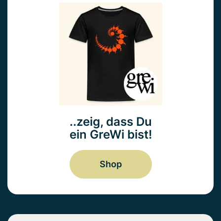
..zeig, dass Du
ein GreWi bist!
Shop