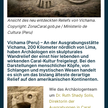
Ansicht des neu entdeckten Reliefs von Vichama.
Copyright: ZonaCaral.gob.pe / Ministerio de
Cultura (Peru)
Vichama (Peru) – An der Ausgrabungsstätte
Vichama, 200 Kilometer nördlich von Lima,
haben Archäologen ein skulpturales
Wandrelief der einst hier lebenden und
wirkenden Caral-Kultur freigelegt. Bei den
Darstellungen menschlicher Köpfe, von
Schlangen und mystischen Wesen handelt
es sich um das bislang älteste derartige
Relief auf den amerikanischen Kontinenten.
Wie das Archäologenteam
um
Dr. Ruth Shady Solis,
Direktorin der
Ausgrabungen in Caral