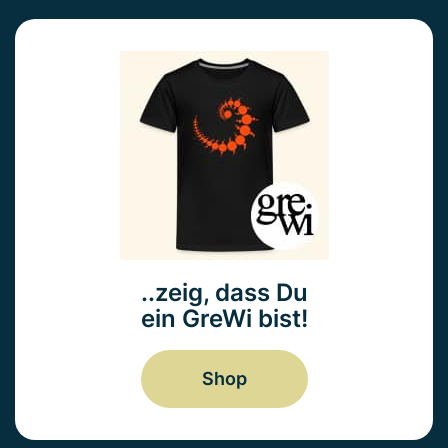
..zeig, dass Du
ein GreWi bist!
Shop