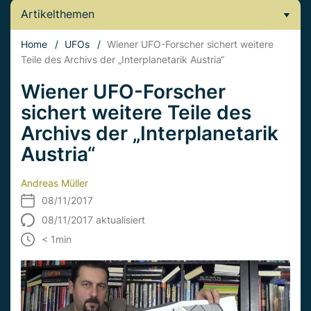
Artikelthemen
Home
/
UFOs
/
Wiener UFO-Forscher sichert weitere
Teile des Archivs der „Interplanetarik Austria“
Wiener UFO-Forscher
sichert weitere Teile des
Archivs der „Interplanetarik
Austria“
Andreas Müller
08/11/2017
08/11/2017 aktualisiert
< 1
min