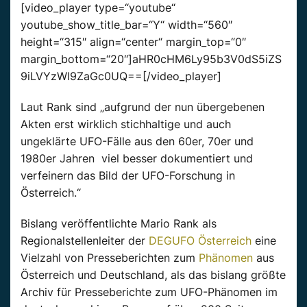
[video_player type=“youtube“
youtube_show_title_bar=“Y“ width=“560″
height=“315″ align=“center“ margin_top=“0″
margin_bottom=“20″]aHR0cHM6Ly95b3V0dS5iZS
9iLVYzWl9ZaGc0UQ==[/video_player]
Laut Rank sind „aufgrund der nun übergebenen
Akten erst wirklich stichhaltige und auch
ungeklärte UFO-Fälle aus den 60er, 70er und
1980er Jahren viel besser dokumentiert und
verfeinern das Bild der UFO-Forschung in
Österreich.“
Bislang veröffentlichte Mario Rank als
Regionalstellenleiter der
DEGUFO Österreich
eine
Vielzahl von Presseberichten zum
Phänomen
aus
Österreich und Deutschland, als das bislang größte
Archiv für Presseberichte zum UFO-Phänomen im