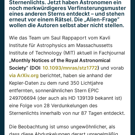
Sternenlichts. Jetzt haben Astronomen ein
noch merkwürdigeres Verfinsterungsmuster
eines anderen Sterns entdeckt – und stehen
erneut vor einem Rätsel. Die „Alien-Frage“
wollen die Autoren selbst aber nicht stellen.
Wie das Team um Saul Rappaport vom Kavli
Institute für Astrophysics am Massachussetts
Institute of Technology (MIT) aktuell in Fachjournal
„Monthly Notices of the Royal Astronomical
Society“ (DOI:
10.1093/mnras/stz1772
)
und vorab
via ArXiv.org
berichtet, haben sie anhand der
Kepler-Daten zu dem rund 350 Lichtjahre
entfernten, sonnenähnlichen Stern EPIC
249706694 (der auch als HD 139139 bekannt ist)
eine Folge von 28 Verdunkelungen des
Sternenlichts innerhalb von nur 87 Tagen entdeckt.
Die Beobachtung ist umso ungewöhnlicher, als
dass diese Abdunkelungen derart unregelmäßig