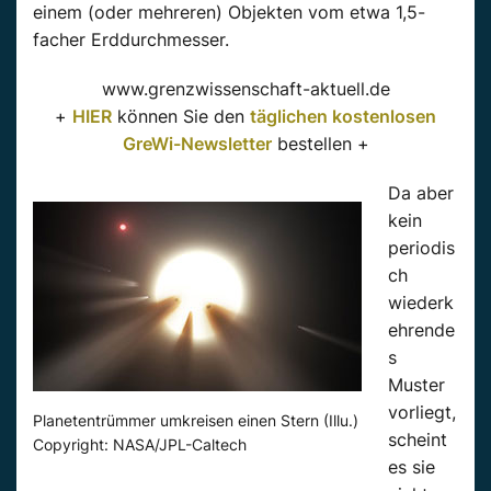
einem (oder mehreren) Objekten vom etwa 1,5-
facher Erddurchmesser.
www.grenzwissenschaft-aktuell.de
+
HIER
können Sie den
täglichen kostenlosen
GreWi-Newsletter
bestellen +
Da aber
kein
periodis
ch
wiederk
ehrende
s
Muster
vorliegt,
Planetentrümmer umkreisen einen Stern (Illu.)
scheint
Copyright: NASA/JPL-Caltech
es sie