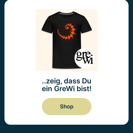
..zeig, dass Du
ein GreWi bist!
Shop