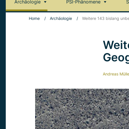
Archäologie
PSI-Phänomene
S
Home
/
Archäologie
/
Weitere 143 bislang un
Weit
Geog
Andreas Mülle