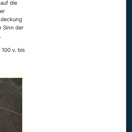
auf die
der
ntdeckung
n Sinn der
.
100 v. bis