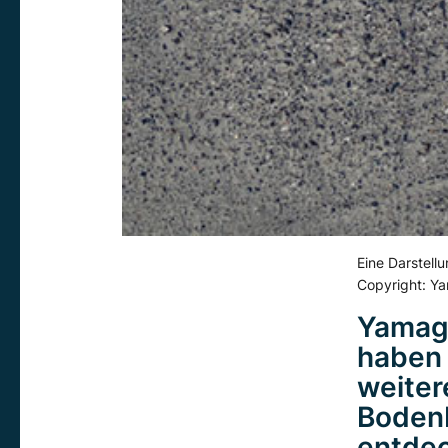
Eine Darstell
Copyright: Ya
Yamaga
haben 
weiter
Bodenb
entdec