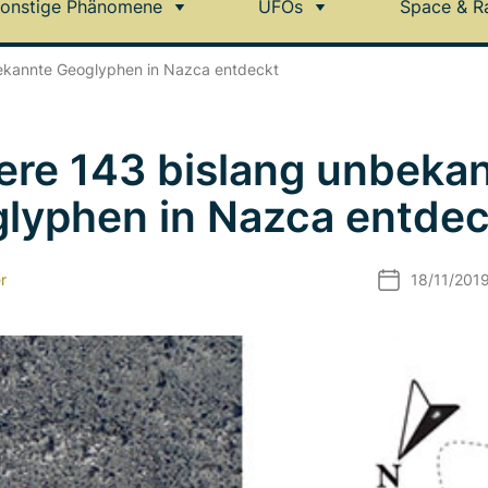
onstige Phänomene
UFOs
Space & R
bekannte Geoglyphen in Nazca entdeckt
ere 143 bislang unbeka
lyphen in Nazca entdec
r
18/11/201