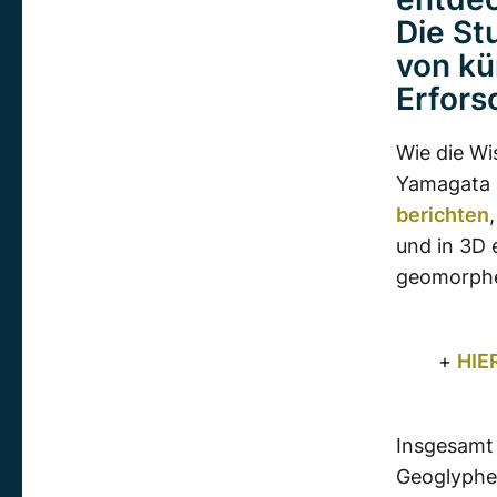
Die St
von kün
Erfors
Wie die Wi
Yamagata 
berichten
und in 3D 
geomorphe
+
HIE
Insgesamt
Geoglyphen