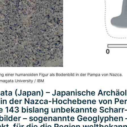
ung einer humanoiden Figur als Bodenbild in der Pampa von Nazca.
magata University / IBM
ta (Japan) – Japanische Archäo
in der Nazca-Hochebene von Pe
e 143 bislang unbekannte Scharr
ilder – sogenannte Geoglyphen 
kt, für die die Region weltbekannt