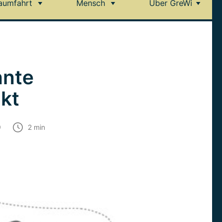
aumfahrt
Mensch
Über GreWi
nnte
kt
9
2
min