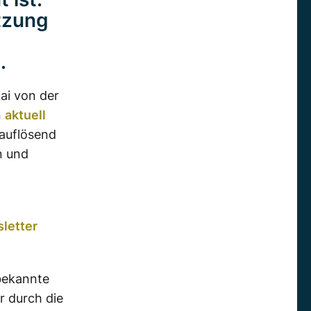
utzung
.
ai von der
n
aktuell
hauflösend
n und
letter
bekannte
r durch die