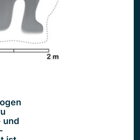
logen
ru
- und
–
 ist.