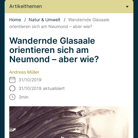
Artikelthemen
Home
/
Natur & Umwelt
/
Wandernde Glasaale
orientieren sich am Neumond – aber wie?
Wandernde Glasaale
orientieren sich am
Neumond – aber wie?
Andreas Müller
31/10/2019
31/10/2019 aktualisiert
3
min