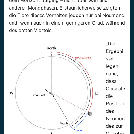
dem Horizont aufging – nicht aber während
anderer Mondphasen. Erstaunlicherweise zeigten
die Tiere dieses Verhalten jedoch nur bei Neumond
und, wenn auch in einem geringeren Grad, während
des ersten Viertels.
„Die
Ergebni
sse
legen
nahe,
dass
Glasaale
die
Position
des
Neumon
des zur
Orientie