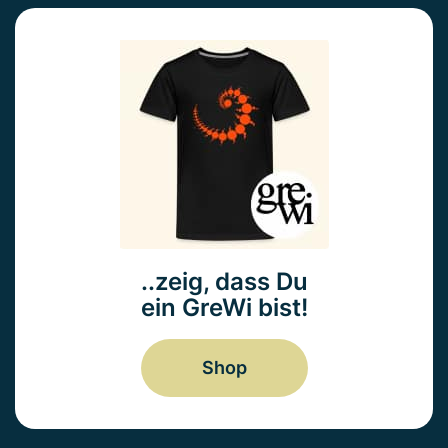
..zeig, dass Du
ein GreWi bist!
Shop