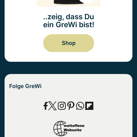
..zeig, dass Du
ein GreWi bist!
Shop
Folge GreWi