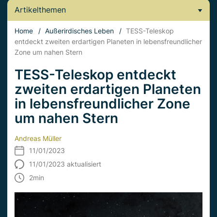
Artikelthemen
Home
/
Außerirdisches Leben
/
TESS-Teleskop
entdeckt zweiten erdartigen Planeten in lebensfreundlicher
Zone um nahen Stern
TESS-Teleskop entdeckt
zweiten erdartigen Planeten
in lebensfreundlicher Zone
um nahen Stern
Andreas Müller
11/01/2023
11/01/2023 aktualisiert
2
min