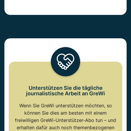
Unterstützen Sie die tägliche
journalistische Arbeit an GreWi
Wenn Sie GreWi unterstützen möchten, so
können Sie dies am besten mit einem
freiwilligen GreWi-Unterstützer-Abo tun – und
erhalten dafür auch noch themenbezogenen