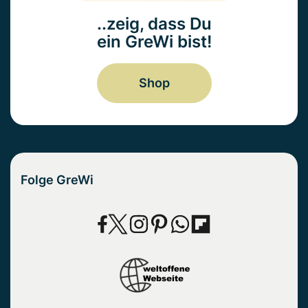
..zeig, dass Du
ein GreWi bist!
Shop
Folge GreWi