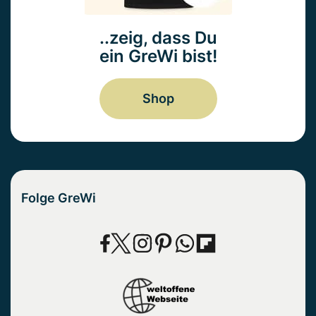
..zeig, dass Du
ein GreWi bist!
Shop
Folge GreWi