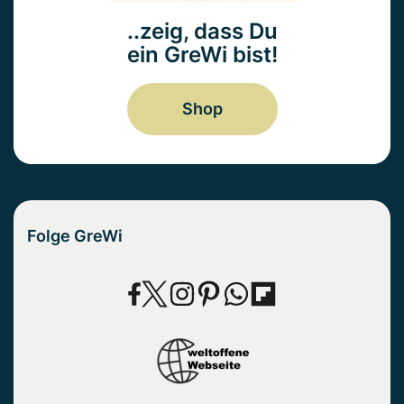
..zeig, dass Du
ein GreWi bist!
Shop
Folge GreWi