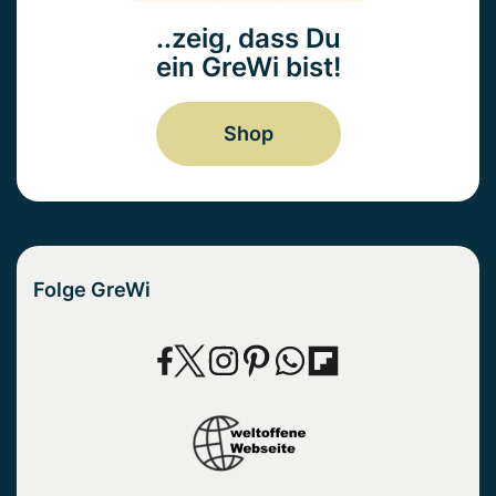
..zeig, dass Du
ein GreWi bist!
Shop
Folge GreWi