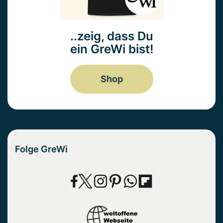
..zeig, dass Du
ein GreWi bist!
Shop
Folge GreWi