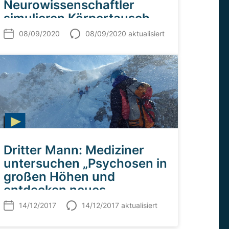
Neurowissenschaftler
simulieren Körpertausch
08/09/2020
08/09/2020 aktualisiert
Dritter Mann: Mediziner
untersuchen „Psychosen in
großen Höhen und
entdecken neues
Krankheitsbild“
14/12/2017
14/12/2017 aktualisiert