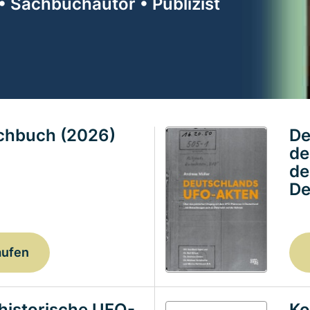
• Sachbuchautor • Publizist
achbuch (2026)
De
de
de
De
aufen
historische UFO-
Ko