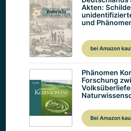
Akten: Schild
unidentifizier
und Phänomen
bei Amazon kau
Phänomen Kor
Forschung zw
Volksüberlief
Naturwissensc
Bei Amazon kau