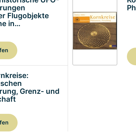
erungen
Ph
ter Flugobjekte
e in…
fen
nkreise:
ischen
erung, Grenz- und
haft
fen