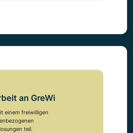
rbeit an GreWi
 einem freiwilligen
emenbezogenen
osungen teil.