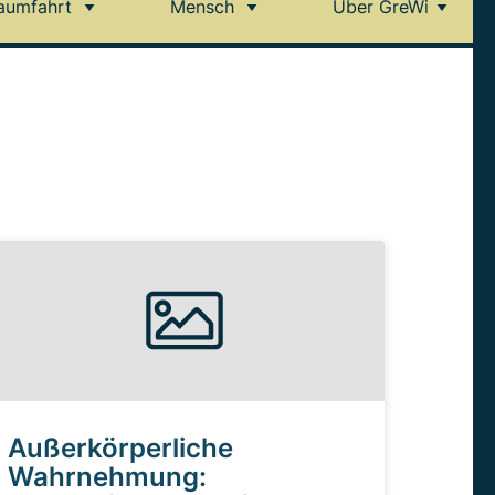
aumfahrt
Mensch
Über GreWi
Außerkörperliche
Wahrnehmung: