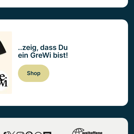
..zeig, dass Du
ein GreWi bist!
Shop