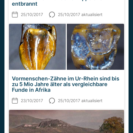
entbrannt
25/10/2017
25/10/2017 aktualisiert
Vormenschen-Zähne im Ur-Rhein sind bis
zu 5 Mio Jahre älter als vergleichbare
Funde in Afrika
23/10/2017
25/10/2017 aktualisiert