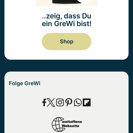
..zeig, dass Du
ein GreWi bist!
Shop
Folge GreWi