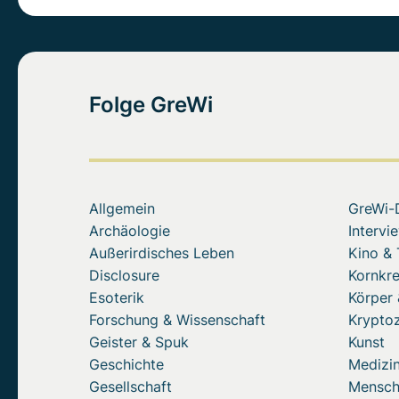
Folge GreWi
Allgemein
GreWi-
Archäologie
Intervi
Außerirdisches Leben
Kino &
Disclosure
Kornkre
Esoterik
Körper 
Forschung & Wissenschaft
Krypto
Geister & Spuk
Kunst
Geschichte
Medizin
Gesellschaft
Mensc