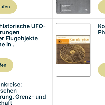
aufen
historische UFO-
Ko
erungen
Ph
ter Flugobjekte
e in…
fen
nkreise:
ischen
erung, Grenz- und
haft