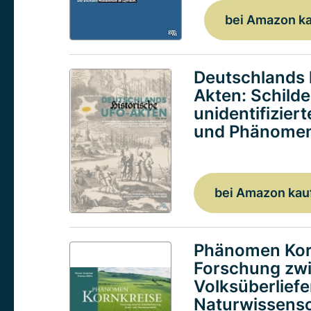
bei Amazon k
Deutschlands 
Akten: Schild
unidentifizier
und Phänomen
bei Amazon kau
Phänomen Kor
Forschung zw
Volksüberlief
Naturwissensc