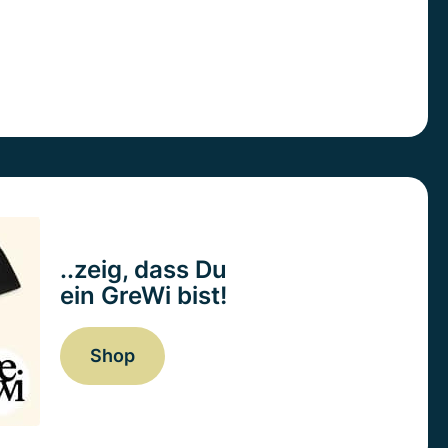
..zeig, dass Du
ein GreWi bist!
Shop