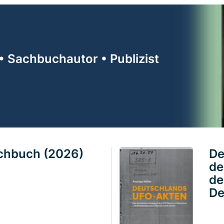
• Sachbuchautor • Publizist
achbuch (2026)
De
de
de
De