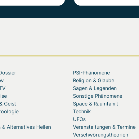
Dossier
PSI-Phänomene
ew
Religion & Glaube
 TV
Sagen & Legenden
ise
Sonstige Phänomene
& Geist
Space & Raumfahrt
zoologie
Technik
UFOs
 & Alternatives Heilen
Veranstaltungen & Termine
h
Verschwörungstheorien