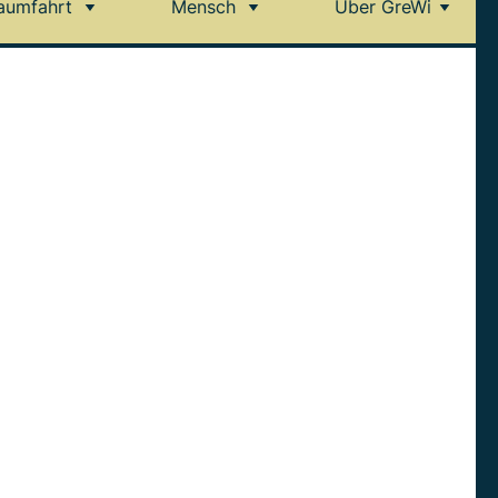
aumfahrt
Mensch
Über GreWi