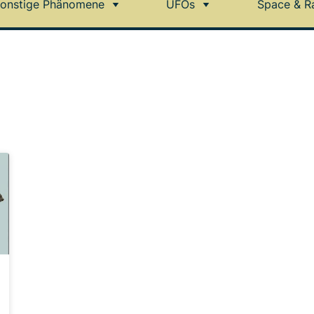
onstige Phänomene
UFOs
Space & R