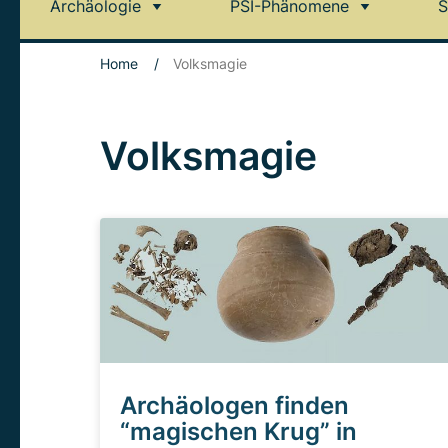
Archäologie
PSI-Phänomene
S
Home
/
Volksmagie
Volksmagie
Archäologen finden
“magischen Krug” in