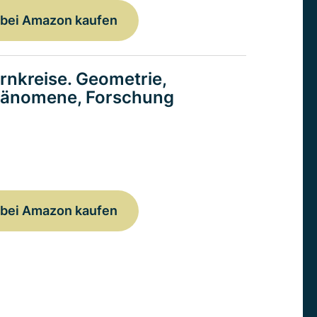
bei Amazon kaufen
rnkreise. Geometrie,
änomene, Forschung
bei Amazon kaufen