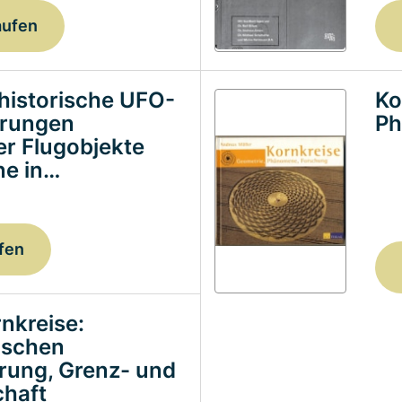
aufen
historische UFO-
Ko
erungen
Ph
ter Flugobjekte
e in…
fen
nkreise:
ischen
erung, Grenz- und
haft