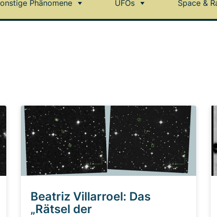
onstige Phänomene
UFOs
Space & R
Beatriz Villarroel: Das
„Rätsel der