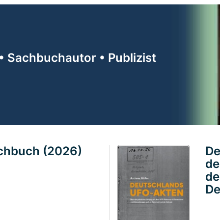
• Sachbuchautor • Publizist
achbuch (2026)
De
de
de
De