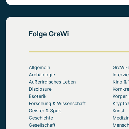
Folge GreWi
Allgemein
GreWi-
Archäologie
Intervi
Außerirdisches Leben
Kino &
Disclosure
Kornkre
Esoterik
Körper 
Forschung & Wissenschaft
Krypto
Geister & Spuk
Kunst
Geschichte
Medizin
Gesellschaft
Mensc