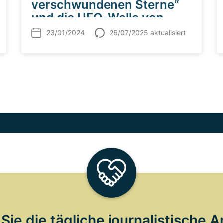
verschwundenen Sterne“
und die UFO-Welle von
Washington 1952
23/01/2024
26/07/2025 aktualisiert
Sie die tägliche journalistische A