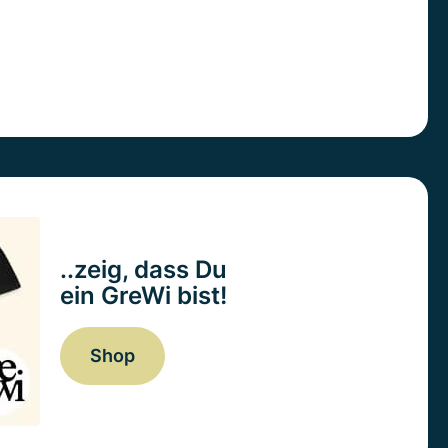
..zeig, dass Du
ein GreWi bist!
Shop