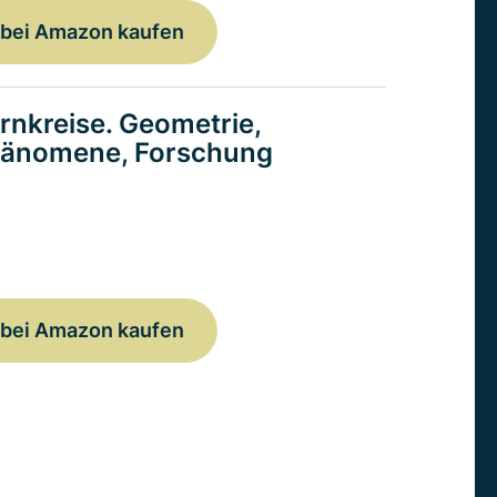
bei Amazon kaufen
rnkreise. Geometrie,
änomene, Forschung
bei Amazon kaufen