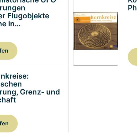
erungen
Ph
ter Flugobjekte
e in…
fen
nkreise:
ischen
erung, Grenz- und
haft
fen