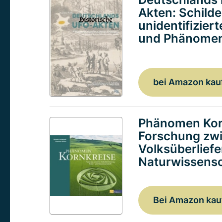
Akten: Schild
unidentifizier
und Phänomen
bei Amazon kau
Phänomen Kor
Forschung zw
Volksüberlief
Naturwissensc
Bei Amazon kau