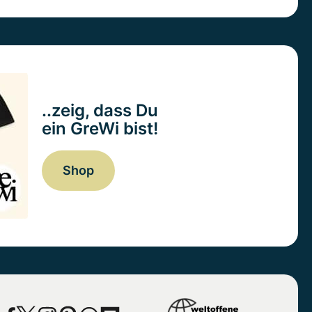
..zeig, dass Du
ein GreWi bist!
Shop