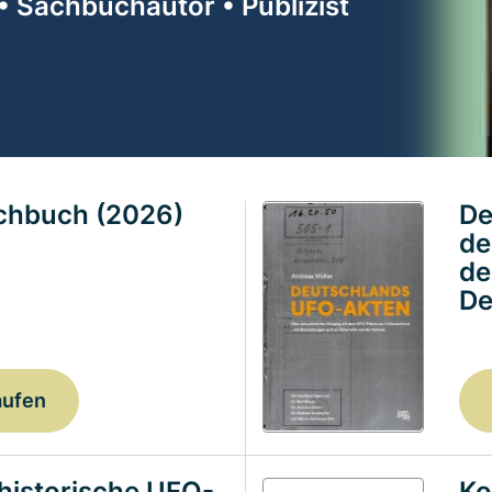
• Sachbuchautor • Publizist
achbuch (2026)
De
de
de
De
aufen
historische UFO-
Ko