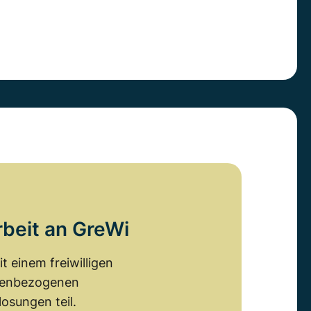
rbeit an GreWi
 einem freiwilligen
emenbezogenen
osungen teil.