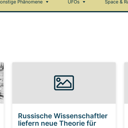
onstige Phänomene
UFOs
Space & R
Russische Wissenschaftler
liefern neue Theorie für