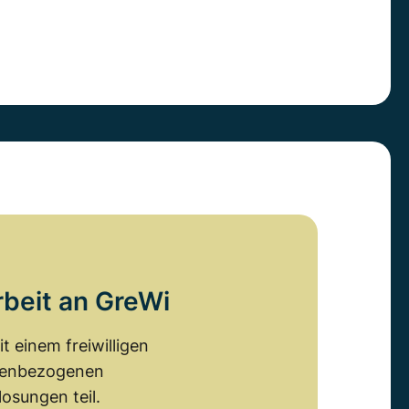
rbeit an GreWi
 einem freiwilligen
emenbezogenen
osungen teil.