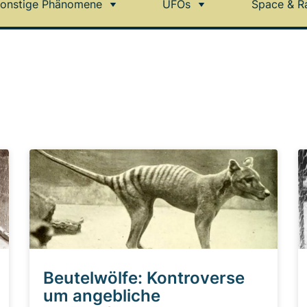
onstige Phänomene
UFOs
Space & R
Beutelwölfe: Kontroverse
um angebliche