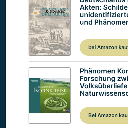
Akten: Schild
unidentifizier
und Phänomen
bei Amazon kau
Phänomen Kor
Forschung zw
Volksüberlief
Naturwissensc
Bei Amazon kau