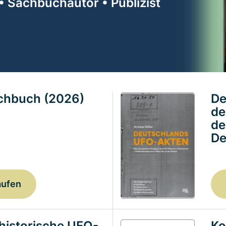
• Sachbuchautor • Publizist
achbuch (2026)
De
de
de
De
aufen
historische UFO-
Ko