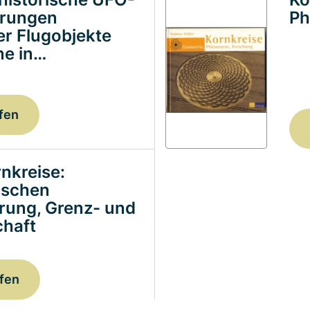
erungen
Ph
ter Flugobjekte
e in…
fen
nkreise:
ischen
erung, Grenz- und
haft
fen