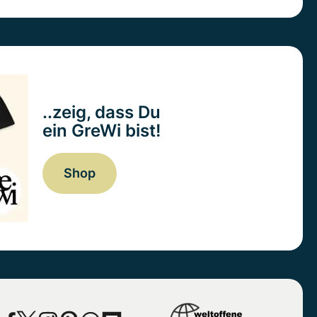
..zeig, dass Du
ein GreWi bist!
Shop