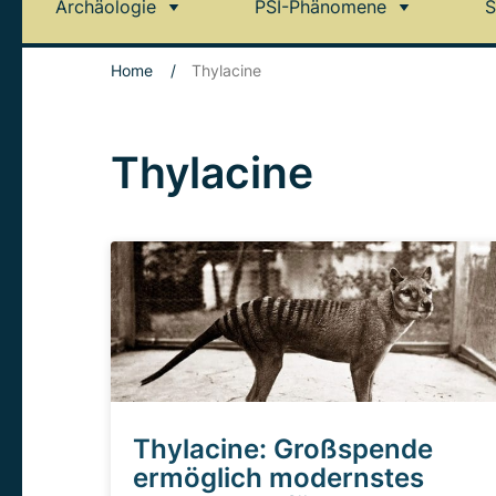
Archäologie
PSI-Phänomene
S
Home
/
Thylacine
Thylacine
Thylacine: Großspende
ermöglich modernstes