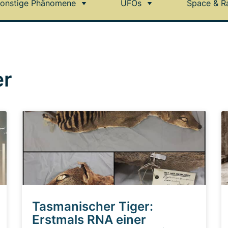
onstige Phänomene
UFOs
Space & R
er
Tasmanischer Tiger:
Erstmals RNA einer