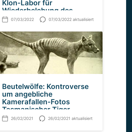
Klon-Labor für
Wiederbelebung des
Tasmanischen Tigers
07/03/2022
07/03/2022 aktualisiert
Beutelwölfe: Kontroverse
um angebliche
Kamerafallen-Fotos
Tasmanischer Tiger
26/02/2021
26/02/2021 aktualisiert