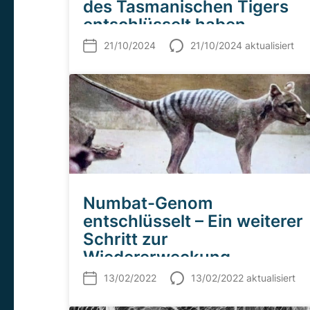
des Tasmanischen Tigers
entschlüsselt haben
21/10/2024
21/10/2024 aktualisiert
Numbat-Genom
entschlüsselt – Ein weiterer
Schritt zur
Wiedererweckung
ausgestorbener
13/02/2022
13/02/2022 aktualisiert
Tasmanischer Tiger