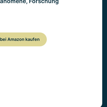
änomene, Forschung
bei Amazon kaufen