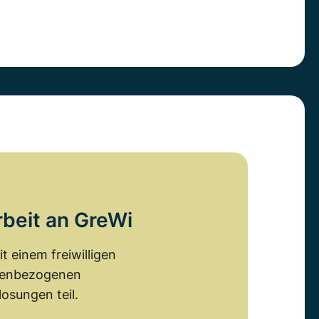
rbeit an GreWi
 einem freiwilligen
emenbezogenen
osungen teil.