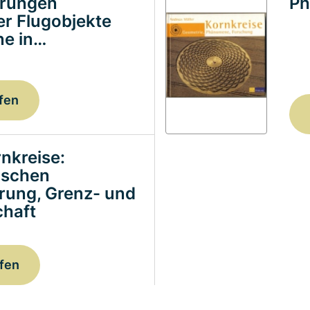
erungen
Ph
ter Flugobjekte
e in…
fen
nkreise:
ischen
erung, Grenz- und
haft
fen