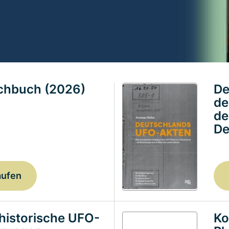
achbuch (2026)
De
de
de
De
aufen
historische UFO-
Ko