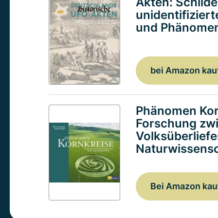
Akten: Schild
unidentifizier
und Phänomen
bei Amazon kau
Phänomen Kor
Forschung zw
Volksüberlief
Naturwissensc
Bei Amazon kau