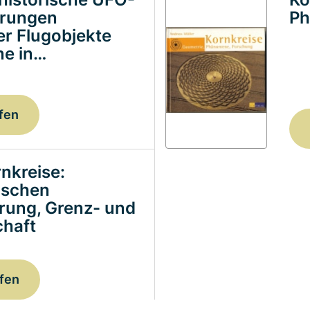
erungen
Ph
ter Flugobjekte
e in…
fen
nkreise:
ischen
erung, Grenz- und
haft
fen