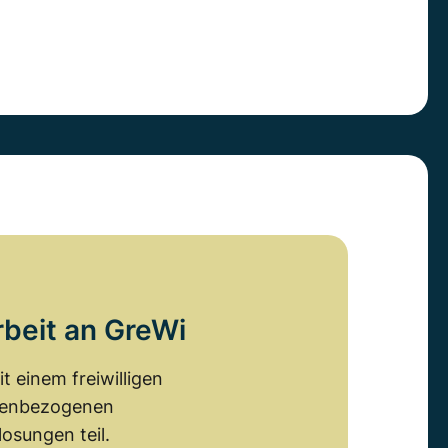
rbeit an GreWi
 einem freiwilligen
emenbezogenen
osungen teil.