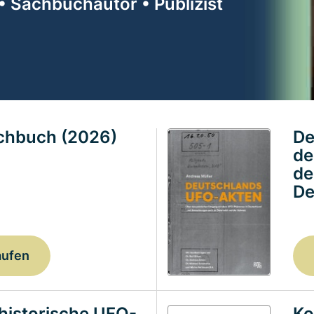
• Sachbuchautor • Publizist
achbuch (2026)
De
de
de
De
aufen
historische UFO-
Ko