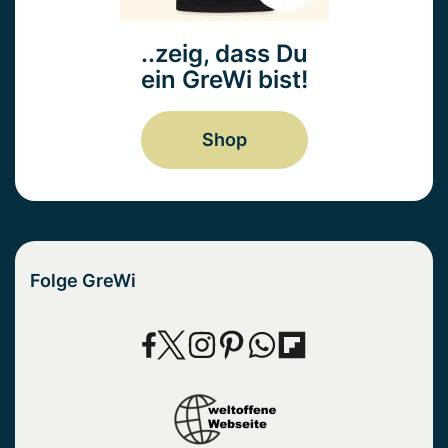
..zeig, dass Du
ein GreWi bist!
Shop
Folge GreWi