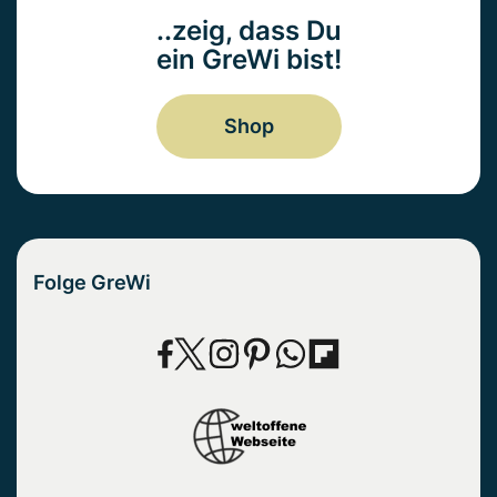
..zeig, dass Du
ein GreWi bist!
Shop
Folge GreWi