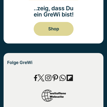
..zeig, dass Du
ein GreWi bist!
Shop
Folge GreWi