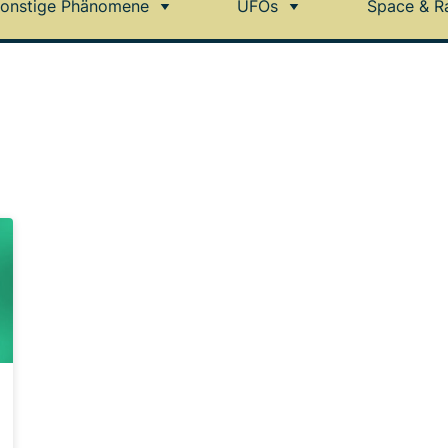
onstige Phänomene
UFOs
Space & R