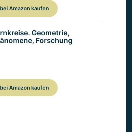
bei Amazon kaufen
rnkreise. Geometrie,
änomene, Forschung
bei Amazon kaufen