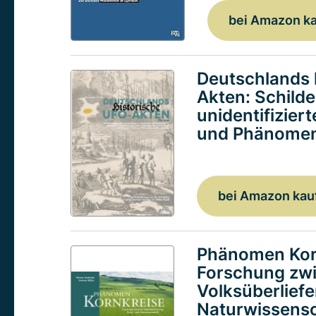
bei Amazon k
Deutschlands 
Akten: Schild
unidentifizier
und Phänomen
bei Amazon kau
Phänomen Kor
Forschung zw
Volksüberlief
Naturwissensc