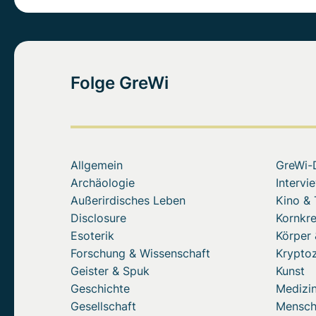
Folge GreWi
Allgemein
GreWi-
Archäologie
Intervi
Außerirdisches Leben
Kino &
Disclosure
Kornkre
Esoterik
Körper 
Forschung & Wissenschaft
Krypto
Geister & Spuk
Kunst
Geschichte
Medizin
Gesellschaft
Mensc