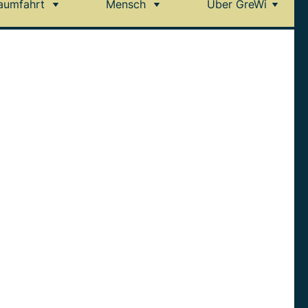
aumfahrt
Mensch
Über GreWi