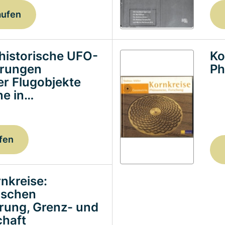
aufen
historische UFO-
Ko
erungen
Ph
ter Flugobjekte
e in…
fen
nkreise:
ischen
erung, Grenz- und
haft