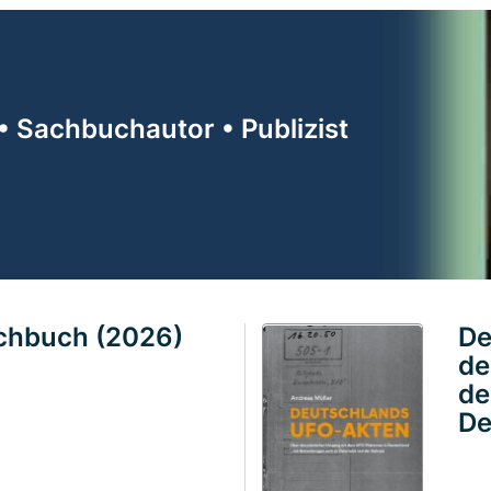
• Sachbuchautor • Publizist
achbuch (2026)
De
de
de
De