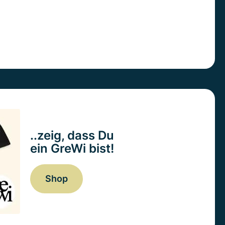
..zeig, dass Du
ein GreWi bist!
Shop