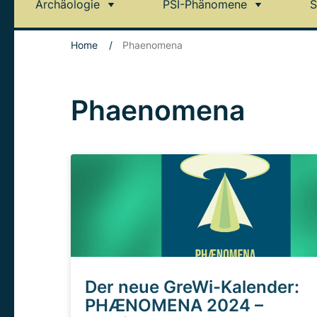
Archäologie
PSI-Phänomene
S
Home
/
Phaenomena
Phaenomena
Der neue GreWi-Kalender:
PHÆNOMENA 2024 –