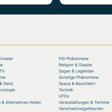
Dossier
PSI-Phänomene
ew
Religion & Glaube
 TV
Sagen & Legenden
ise
Sonstige Phänomene
& Geist
Space & Raumfahrt
zoologie
Technik
UFOs
 & Alternatives Heilen
Veranstaltungen & Termine
h
Verschwörungstheorien