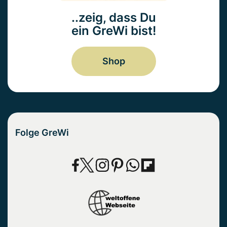
..zeig, dass Du
ein GreWi bist!
Shop
Folge GreWi