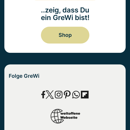
..zeig, dass Du
ein GreWi bist!
Shop
Folge GreWi