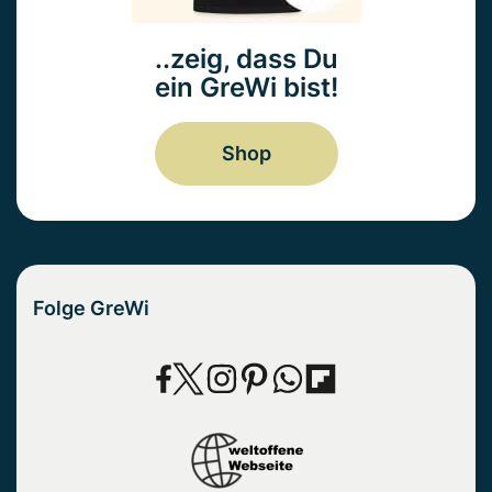
..zeig, dass Du
ein GreWi bist!
Shop
Folge GreWi