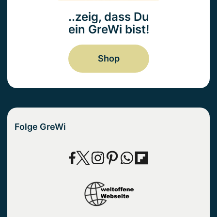
..zeig, dass Du
ein GreWi bist!
Shop
Folge GreWi