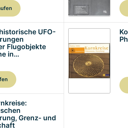
aufen
historische UFO-
Ko
erungen
Ph
ter Flugobjekte
e in…
fen
nkreise:
ischen
erung, Grenz- und
haft