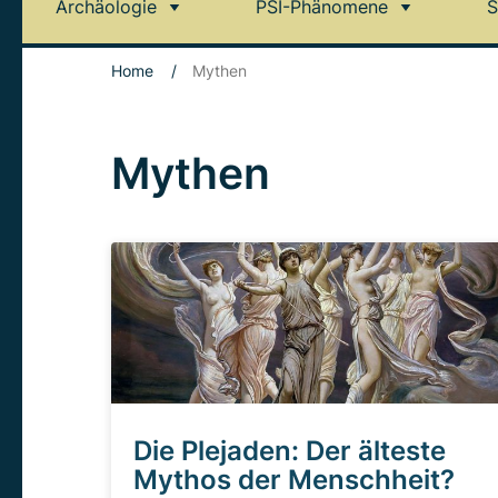
Archäologie
PSI-Phänomene
S
Home
/
Mythen
Mythen
Die Plejaden: Der älteste
Mythos der Menschheit?