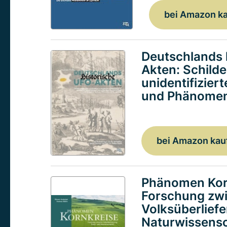
bei Amazon k
Deutschlands 
Akten: Schild
unidentifizier
und Phänomen
bei Amazon kau
Phänomen Kor
Forschung zw
Volksüberlief
Naturwissensc