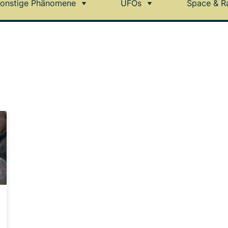
onstige Phänomene
UFOs
Space & R