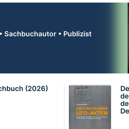
• Sachbuchautor • Publizist
achbuch (2026)
De
de
de
De