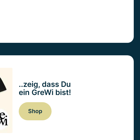
..zeig, dass Du
ein GreWi bist!
Shop