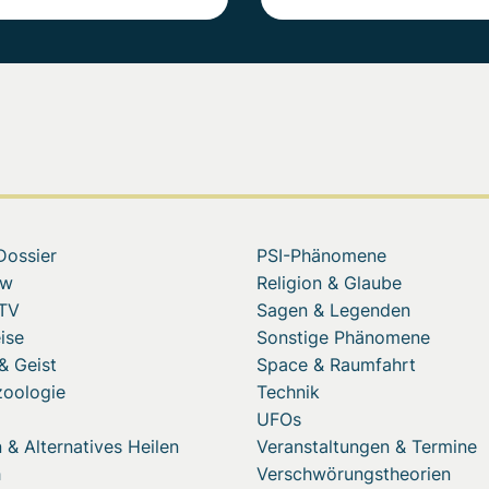
Dossier
PSI-Phänomene
ew
Religion & Glaube
 TV
Sagen & Legenden
ise
Sonstige Phänomene
& Geist
Space & Raumfahrt
zoologie
Technik
UFOs
 & Alternatives Heilen
Veranstaltungen & Termine
h
Verschwörungstheorien