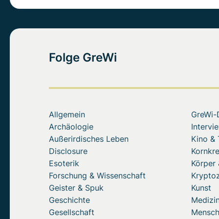
Folge GreWi
Allgemein
GreWi-
Archäologie
Intervi
Außerirdisches Leben
Kino &
Disclosure
Kornkre
Esoterik
Körper 
Forschung & Wissenschaft
Krypto
Geister & Spuk
Kunst
Geschichte
Medizin
Gesellschaft
Mensc