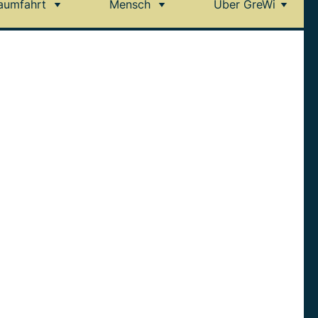
aumfahrt
Mensch
Über GreWi