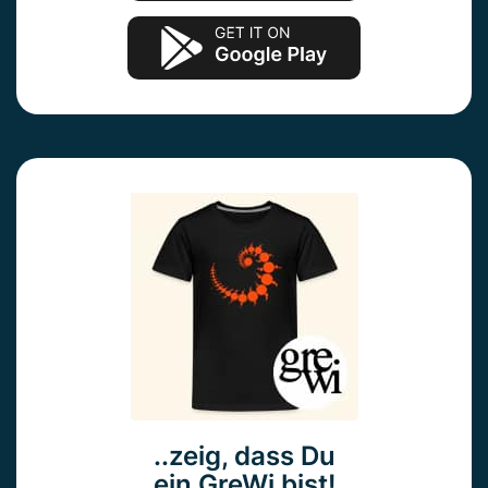
..zeig, dass Du
ein GreWi bist!