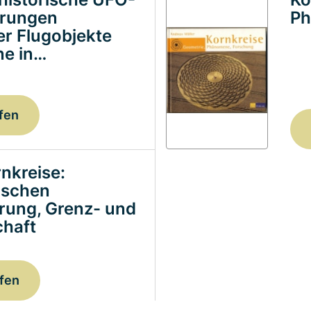
erungen
Ph
ter Flugobjekte
e in…
fen
nkreise:
ischen
erung, Grenz- und
haft
fen