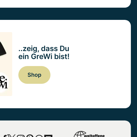
..zeig, dass Du
ein GreWi bist!
Shop