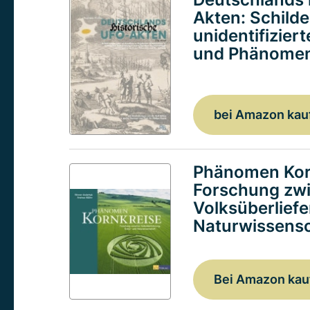
Akten: Schild
unidentifizier
und Phänomen
bei Amazon kau
Phänomen Kor
Forschung zw
Volksüberlief
Naturwissensc
Bei Amazon kau