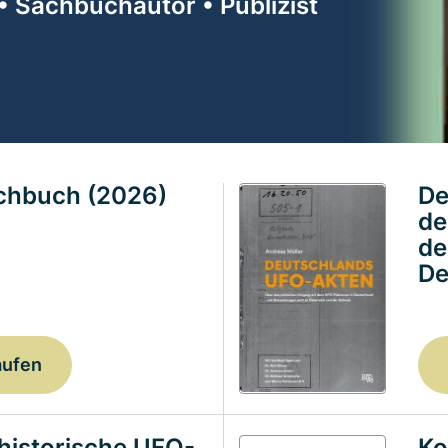
• Sachbuchautor • Publizist
achbuch (2026)
De
de
de
De
aufen
historische UFO-
Ko