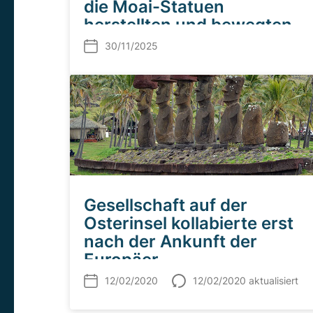
die Moai-Statuen
herstellten und bewegten –
und was die Entwaldung
30/11/2025
der Insel verursachte
Gesellschaft auf der
Osterinsel kollabierte erst
nach der Ankunft der
Europäer
12/02/2020
12/02/2020 aktualisiert