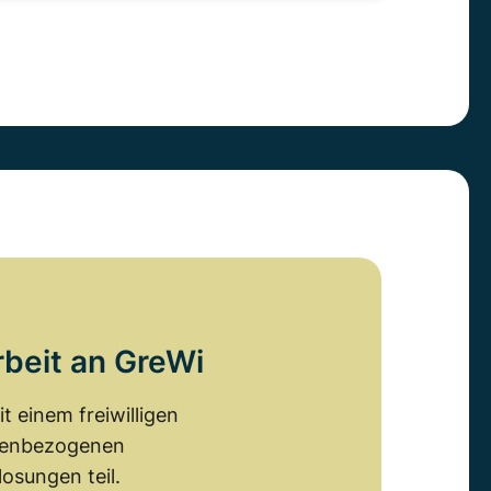
rbeit an GreWi
 einem freiwilligen
emenbezogenen
osungen teil.