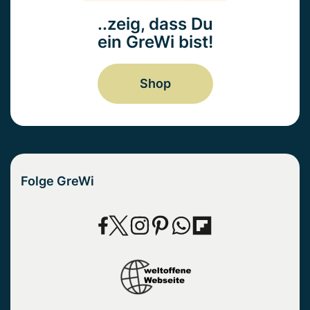
..zeig, dass Du
ein GreWi bist!
Shop
Folge GreWi