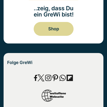
..zeig, dass Du
ein GreWi bist!
Shop
Folge GreWi