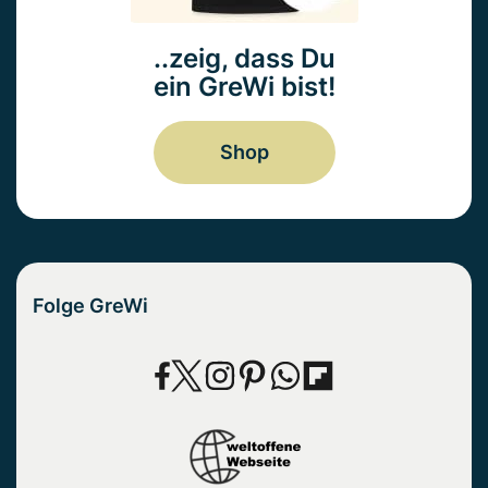
..zeig, dass Du
ein GreWi bist!
Shop
Folge GreWi