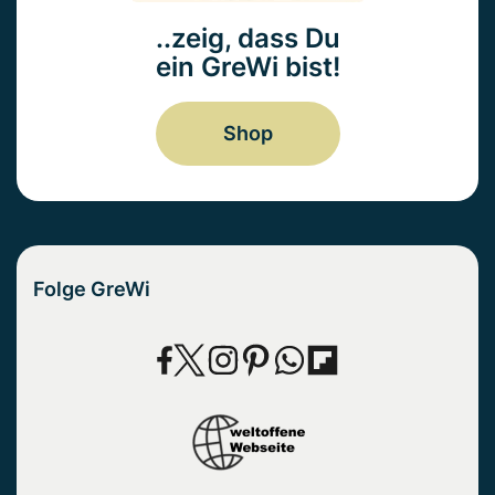
..zeig, dass Du
ein GreWi bist!
Shop
Folge GreWi