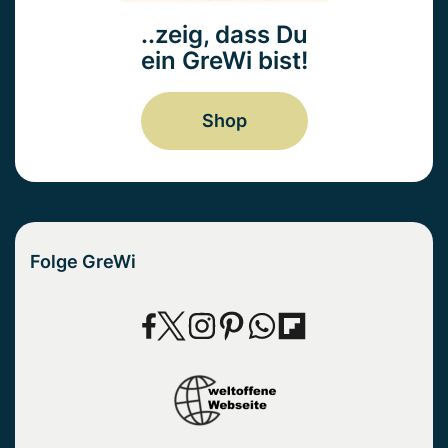
..zeig, dass Du
ein GreWi bist!
Shop
Folge GreWi