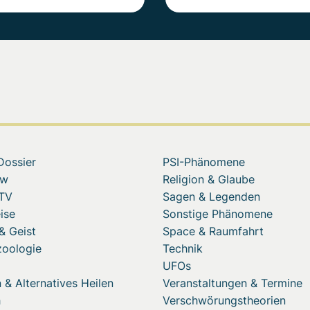
Dossier
PSI-Phänomene
ew
Religion & Glaube
 TV
Sagen & Legenden
ise
Sonstige Phänomene
& Geist
Space & Raumfahrt
zoologie
Technik
UFOs
 & Alternatives Heilen
Veranstaltungen & Termine
h
Verschwörungstheorien