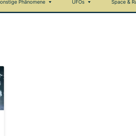
onstige Phänomene
UFOs
Space & R