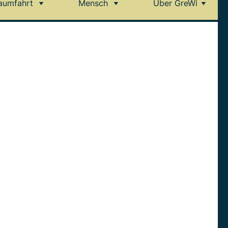
aumfahrt
Mensch
Über GreWi