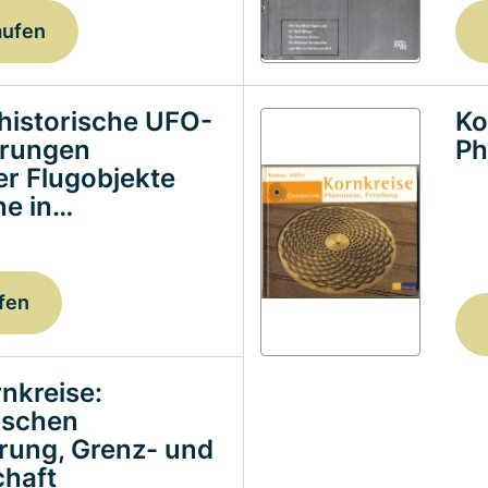
aufen
historische UFO-
Ko
erungen
Ph
ter Flugobjekte
e in…
fen
nkreise:
ischen
erung, Grenz- und
haft