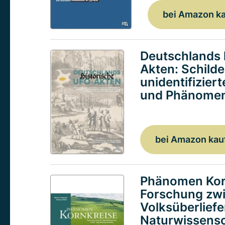
bei Amazon k
Deutschlands 
Akten: Schild
unidentifizier
und Phänomen
bei Amazon kau
Phänomen Kor
Forschung zw
Volksüberlief
Naturwissensc