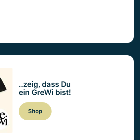
..zeig, dass Du
ein GreWi bist!
Shop