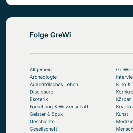
Folge GreWi
Allgemein
GreWi-
Archäologie
Intervi
Außerirdisches Leben
Kino &
Disclosure
Kornkre
Esoterik
Körper 
Forschung & Wissenschaft
Krypto
Geister & Spuk
Kunst
Geschichte
Medizin
Gesellschaft
Mensc