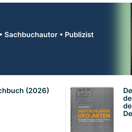
• Sachbuchautor • Publizist
achbuch (2026)
De
de
de
De