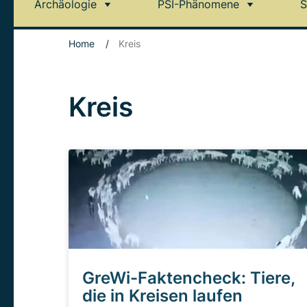
Archäologie
PSI-Phänomene
S
Home
/
Kreis
Kreis
GreWi-Faktencheck: Tiere,
die in Kreisen laufen