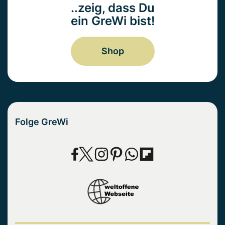
..zeig, dass Du
ein GreWi bist!
Shop
Folge GreWi