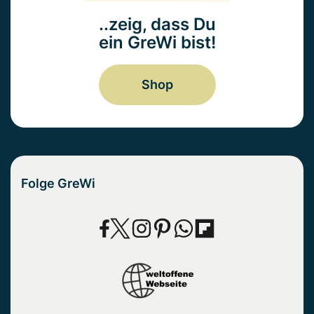
..zeig, dass Du
ein GreWi bist!
Shop
Folge GreWi