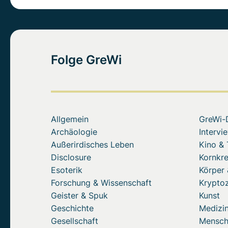
Folge GreWi
Allgemein
GreWi-
Archäologie
Intervi
Außerirdisches Leben
Kino &
Disclosure
Kornkre
Esoterik
Körper 
Forschung & Wissenschaft
Krypto
Geister & Spuk
Kunst
Geschichte
Medizin
Gesellschaft
Mensc