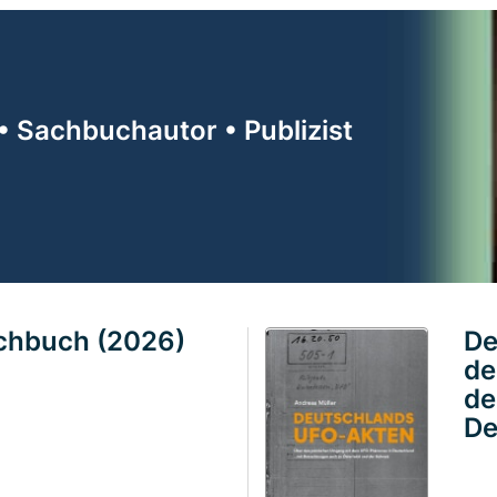
• Sachbuchautor • Publizist
achbuch (2026)
De
de
de
De