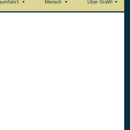
aumfahrt
Mensch
Über GreWi