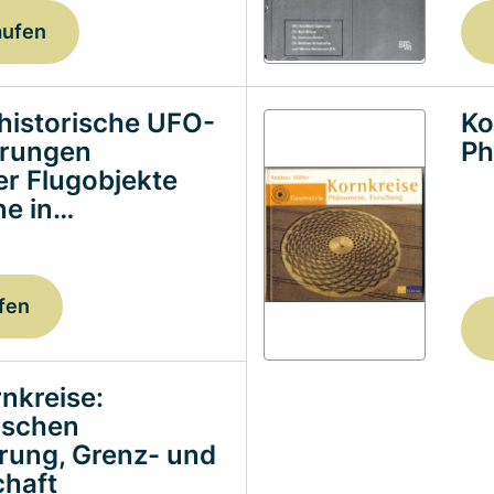
aufen
historische UFO-
Ko
erungen
Ph
ter Flugobjekte
e in…
fen
nkreise:
ischen
erung, Grenz- und
haft