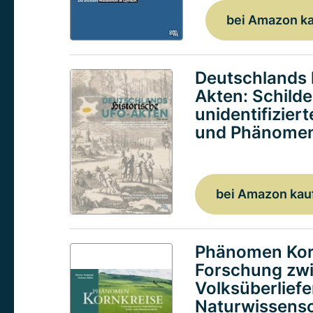
bei Amazon k
Deutschlands 
Akten: Schild
unidentifizier
und Phänomen
bei Amazon kau
Phänomen Kor
Forschung zw
Volksüberlief
Naturwissensc