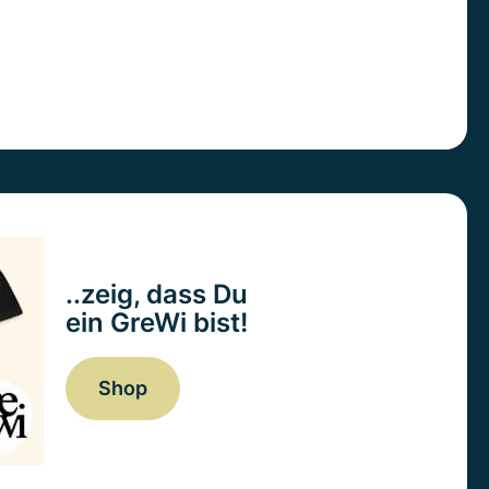
..zeig, dass Du
ein GreWi bist!
Shop