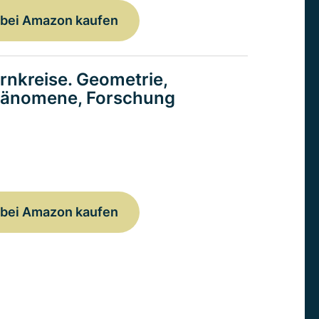
bei Amazon kaufen
rnkreise. Geometrie,
änomene, Forschung
bei Amazon kaufen