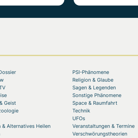
Dossier
PSI-Phänomene
ew
Religion & Glaube
 TV
Sagen & Legenden
ise
Sonstige Phänomene
& Geist
Space & Raumfahrt
zoologie
Technik
UFOs
 & Alternatives Heilen
Veranstaltungen & Termine
h
Verschwörungstheorien