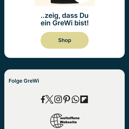
..zeig, dass Du
ein GreWi bist!
Shop
Folge GreWi