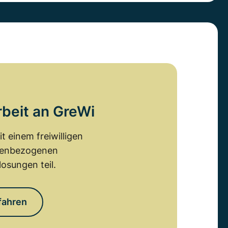
rbeit an GreWi
 einem freiwilligen
emenbezogenen
osungen teil.
fahren