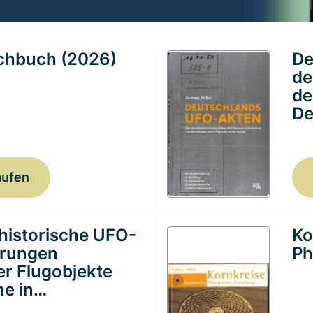
achbuch (2026)
De
de
de
De
aufen
historische UFO-
Ko
erungen
Ph
ter Flugobjekte
e in…