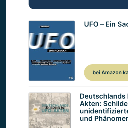
UFO – Ein S
bei Amazon k
Deutschlands 
Akten: Schild
unidentifizier
und Phänomen