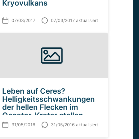
Kryovulkans
07/03/2017
07/03/2017 aktualisiert
Leben auf Ceres?
Helligkeitsschwankungen
der hellen Flecken im
Occator-Krater stellen
Forscher weiterhin vor ein
31/05/2016
31/05/2016 aktualisiert
Rätsel