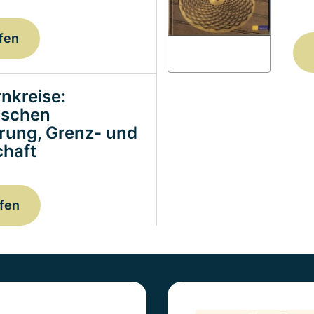
fen
nkreise:
ischen
erung, Grenz- und
haft
fen