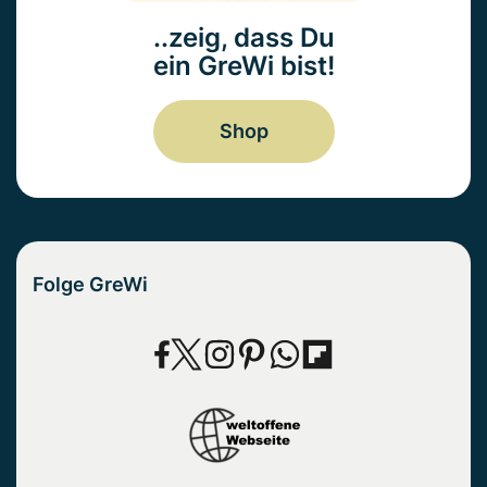
..zeig, dass Du
ein GreWi bist!
Shop
Folge GreWi