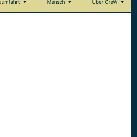
aumfahrt
Mensch
Über GreWi