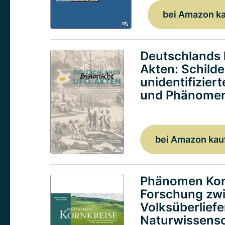
bei Amazon k
Deutschlands 
Akten: Schild
unidentifizier
und Phänomen
bei Amazon kau
Phänomen Kor
Forschung zw
Volksüberlief
Naturwissensc