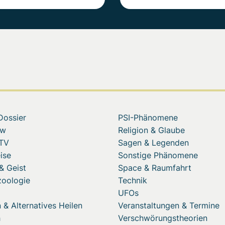
Dossier
PSI-Phänomene
ew
Religion & Glaube
 TV
Sagen & Legenden
ise
Sonstige Phänomene
& Geist
Space & Raumfahrt
zoologie
Technik
UFOs
 & Alternatives Heilen
Veranstaltungen & Termine
h
Verschwörungstheorien