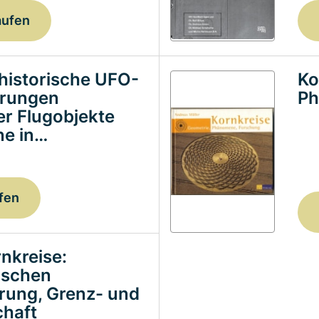
aufen
historische UFO-
Ko
erungen
Ph
ter Flugobjekte
e in…
fen
nkreise:
ischen
erung, Grenz- und
haft