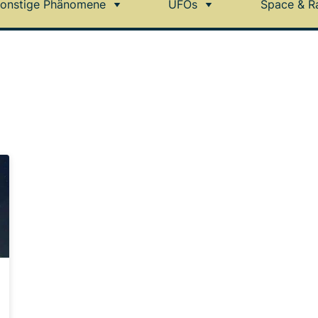
onstige Phänomene
UFOs
Space & R