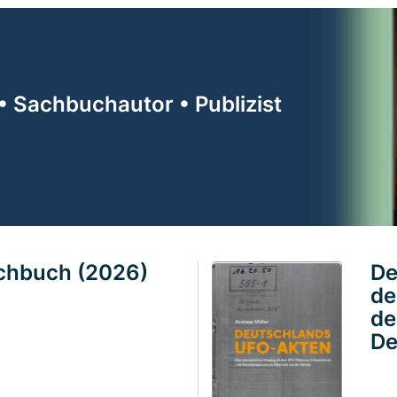
• Sachbuchautor • Publizist
achbuch (2026)
De
de
de
De