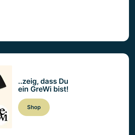
..zeig, dass Du
ein GreWi bist!
Shop