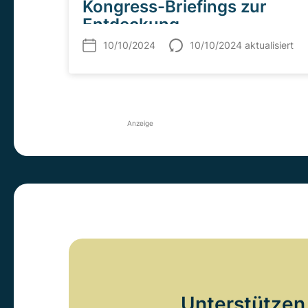
Kongress-Briefings zur
Entdeckung
außerirdischen Lebens mit
10/10/2024
10/10/2024 aktualisiert
dem James-Webb-
Weltraumteleskop
Anzeige
Unterstützen 