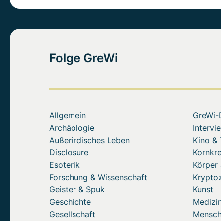
Folge GreWi
Allgemein
GreWi-
Archäologie
Intervi
Außerirdisches Leben
Kino &
Disclosure
Kornkre
Esoterik
Körper 
Forschung & Wissenschaft
Krypto
Geister & Spuk
Kunst
Geschichte
Medizin
Gesellschaft
Mensc