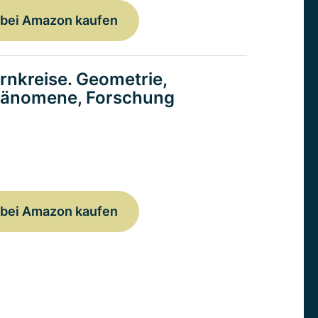
bei Amazon kaufen
rnkreise. Geometrie,
änomene, Forschung
bei Amazon kaufen