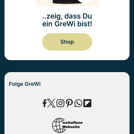
..zeig, dass Du
ein GreWi bist!
Shop
Folge GreWi